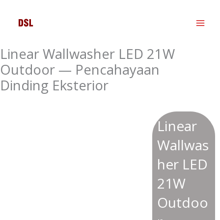
Skip
to
content
Linear Wallwasher LED 21W
Outdoor — Pencahayaan
Dinding Eksterior
Linear
Wallwas
her LED
21W
Outdoo